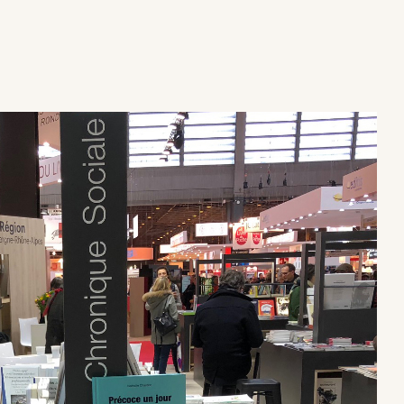
×
×
×
×