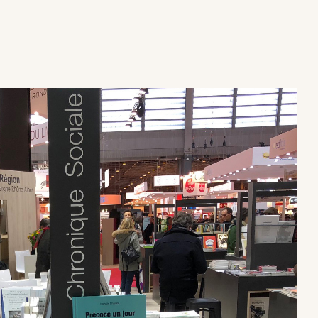
×
×
×
×