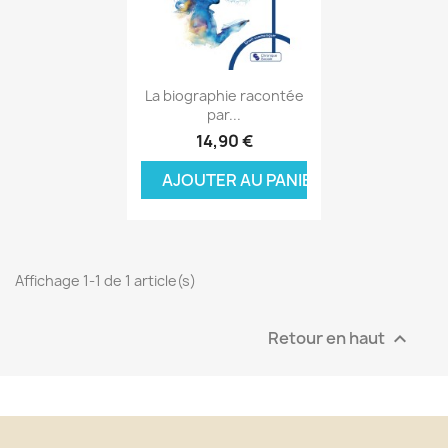
Aperçu rapide

La biographie racontée
par...
14,90 €
AJOUTER AU PANIER
Affichage 1-1 de 1 article(s)
Retour en haut
