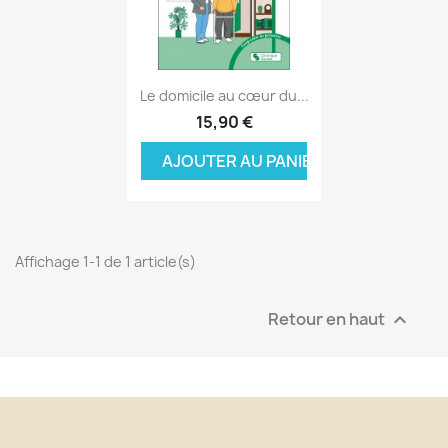
Aperçu rapide

Le domicile au cœur du...
15,90 €
AJOUTER AU PANIER
Affichage 1-1 de 1 article(s)
Retour en haut
