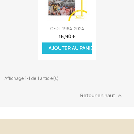
Aperçu rapide

CFDT 1964-2024
16,90 €
AJOUTER AU PANIER
Affichage 1-1 de 1 article(s)
Retour en haut
