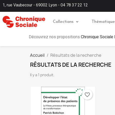
1, rue Vaubecour - 69002 Lyon - 04 78 37 22 12
Collections
Thématique
Découvrez nos propositions
Chronique Sociale
Accueil
Résultats de la recherche
RÉSULTATS DE LA RECHERCHE
Il y a 1 produit.
favorite_border