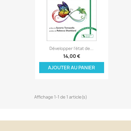
Aperçu rapide

Développer l'état de...
C
14,00 €
C
(
AJOUTER AU PANIER
Nom
Vo
A
((
d'
add_circle_outline
Affichage 1-1 de 1 article(s)