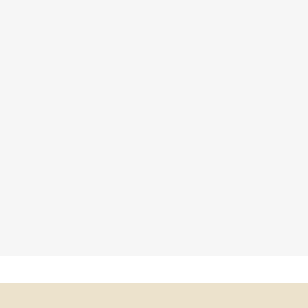
×
×
×
×