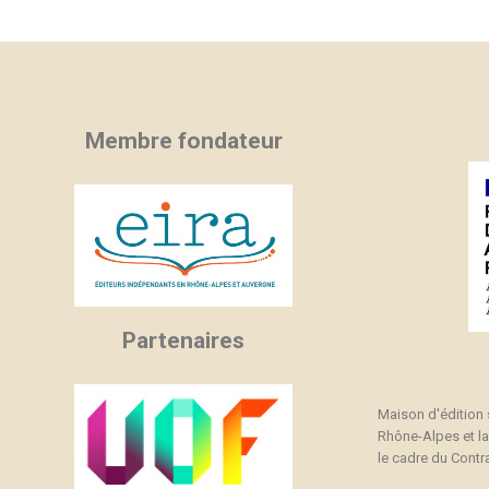
C
C
(
Nom
Vo
A
((
d'
add_circle_outline
Membre fondateur
Partenaires
Maison d'édition
Rhône-Alpes et l
le cadre du Contra