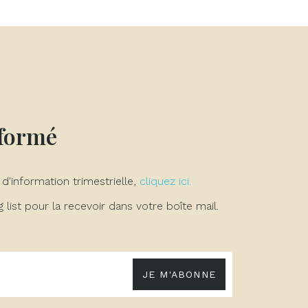
×
×
×
nformé
 d'information trimestrielle,
cliquez ici.
list pour la recevoir dans votre boîte mail.
JE M'ABONNE