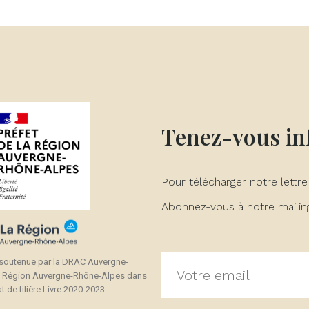
réer une liste d'envies
onnexion
(modalTitle))
 de la liste d'envies
us devez être connecté pour ajouter des produits à votre liste
jouter à ma liste d'envies
confirmMessage))
envies.
Créer une nouvelle liste
((cancelText))
((modalDeleteText))
Annuler
Connexion
Annuler
Créer une liste d'envies
Tenez-vous i
Pour télécharger notre lettre
Abonnez-vous à notre mailing 
 soutenue par la DRAC Auvergne-
a Région Auvergne-Rhône-Alpes dans
t de filière Livre 2020-2023.