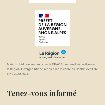
×
Créer une liste d'envies
((modalTitle))
Connexion
×
((confirmMessage))
Nom de la liste d'envies
Vous devez être connecté pour ajouter des produits
Ajouter à ma liste d'envies
à votre liste d'envies.
Créer une nouvelle liste
add_circle_outline
((cancelText))
Annuler
Connexion
((modalDeleteText))
Annuler
Créer une liste d'envies
Maison d'édition soutenue par la DRAC Auvergne-Rhône-Alpes et
la Région Auvergne-Rhône-Alpes dans le cadre du Contrat de filière
Livre 2020-2023.
Tenez-vous informé