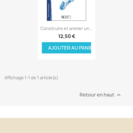
Aperçu rapide

Construire et animer un...
12,50 €
AJOUTER AU PANIER
Affichage 1-1 de 1 article(s)
Retour en haut
