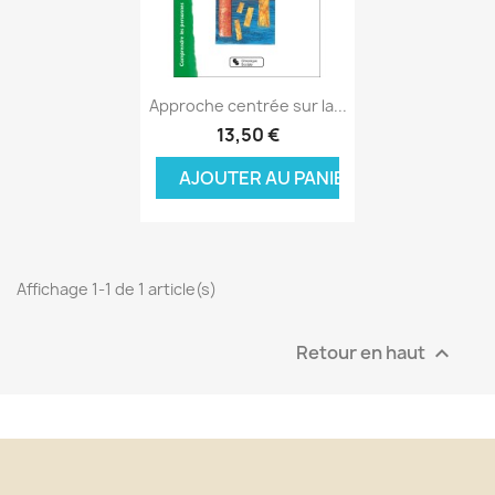
Aperçu rapide

Approche centrée sur la...
13,50 €
AJOUTER AU PANIER
Affichage 1-1 de 1 article(s)
Retour en haut
