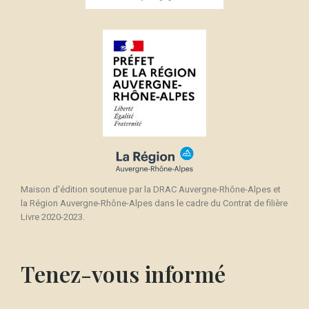
×
Créer une liste d'envies
((modalTitle))
Connexion
×
((confirmMessage))
Nom de la liste d'envies
Vous devez être connecté pour ajouter des produits
Ajouter à ma liste d'envies
à votre liste d'envies.
Créer une nouvelle liste
add_circle_outline
((cancelText))
Annuler
Connexion
((modalDeleteText))
Annuler
Créer une liste d'envies
Maison d'édition soutenue par la DRAC Auvergne-Rhône-Alpes et
la Région Auvergne-Rhône-Alpes dans le cadre du Contrat de filière
Livre 2020-2023.
Tenez-vous informé