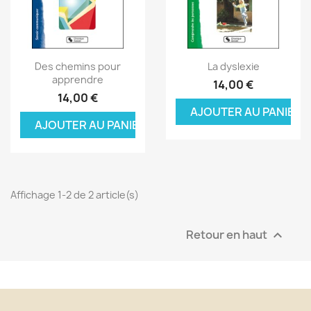
Aperçu rapide
Aperçu rapide


Des chemins pour
La dyslexie
apprendre
14,00 €
14,00 €
AJOUTER AU PANIER
AJOUTER AU PANIER
Affichage 1-2 de 2 article(s)
Retour en haut
