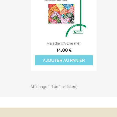
Aperçu rapide

Maladie d'Alzheimer
C
14,00 €
C
(
AJOUTER AU PANIER
Nom
Vo
A
((
d'
add_circle_outline
Affichage 1-1 de 1 article(s)