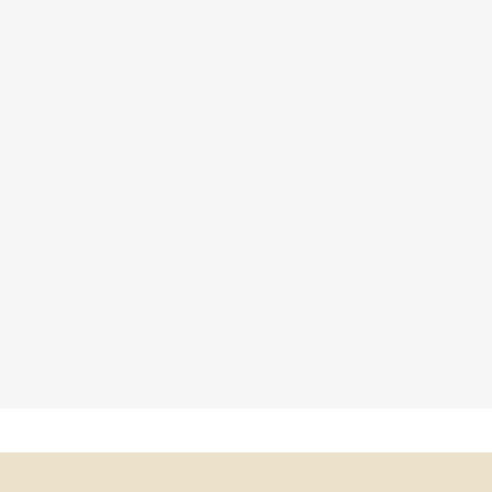
×
×
×
×