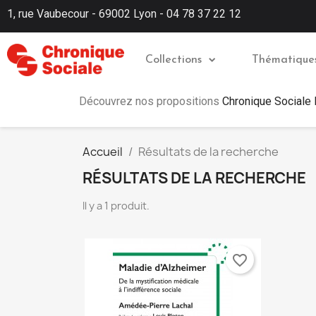
1, rue Vaubecour - 69002 Lyon - 04 78 37 22 12
Collections
Thématique
Découvrez nos propositions
Chronique Sociale
Accueil
Résultats de la recherche
RÉSULTATS DE LA RECHERCHE
Il y a 1 produit.
favorite_border