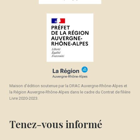
×
Créer une liste d'envies
((modalTitle))
Connexion
×
((confirmMessage))
Nom de la liste d'envies
Vous devez être connecté pour ajouter des produits
Ajouter à ma liste d'envies
à votre liste d'envies.
Créer une nouvelle liste
add_circle_outline
((cancelText))
Annuler
Connexion
((modalDeleteText))
Annuler
Créer une liste d'envies
Maison d'édition soutenue par la DRAC Auvergne-Rhône-Alpes et
la Région Auvergne-Rhône-Alpes dans le cadre du Contrat de filière
Livre 2020-2023.
Tenez-vous informé