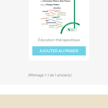
Aperçu rapide

Éducation thérapeutique
C
C
(
AJOUTER AU PANIER
Nom
Vo
A
((
d'
add_circle_outline
Affichage 1-1 de 1 article(s)