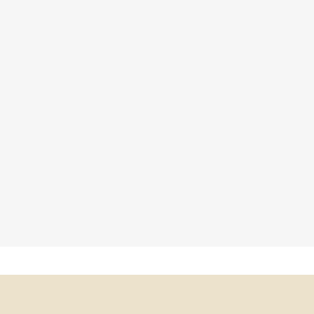
×
×
×
×