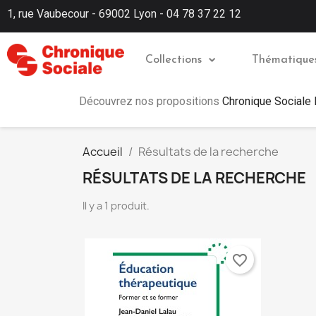
1, rue Vaubecour - 69002 Lyon - 04 78 37 22 12
Collections
Thématique
Découvrez nos propositions
Chronique Sociale
Accueil
Résultats de la recherche
RÉSULTATS DE LA RECHERCHE
Il y a 1 produit.
favorite_border