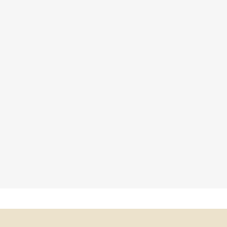
×
×
×
×