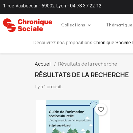
1, rue Vaubecour - 69002 Lyon - 04 78 37 22 12
Collections
Thématique
Découvrez nos propositions
Chronique Sociale
Accueil
Résultats de la recherche
RÉSULTATS DE LA RECHERCHE
Il y a 1 produit.
favorite_border