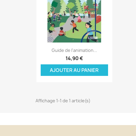
Aperçu rapide

Guide de l'animation...
C
14,90 €
C
(
AJOUTER AU PANIER
Nom
Vo
A
((
d'
add_circle_outline
Affichage 1-1 de 1 article(s)