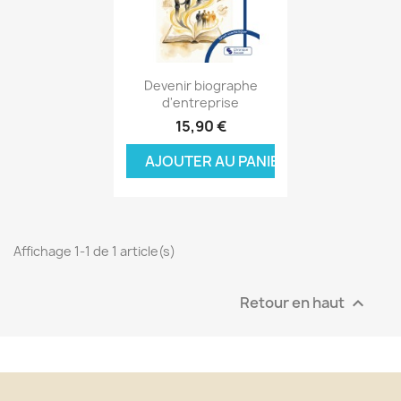
Aperçu rapide

Devenir biographe
d'entreprise
15,90 €
AJOUTER AU PANIER
Affichage 1-1 de 1 article(s)
Retour en haut
