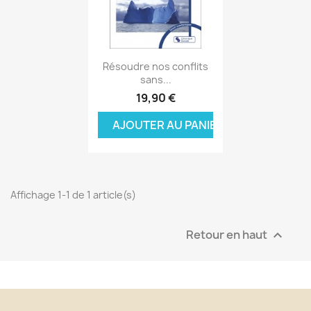
Aperçu rapide

Résoudre nos conflits
sans...
19,90 €
AJOUTER AU PANIER
Affichage 1-1 de 1 article(s)
Retour en haut
