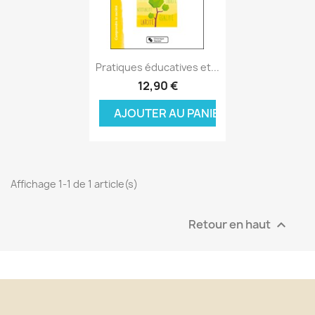
Aperçu rapide

Pratiques éducatives et...
12,90 €
AJOUTER AU PANIER
Affichage 1-1 de 1 article(s)
Retour en haut
