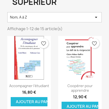
SUPÉRIEUR

Nom, A à Z
Affichage 1-12 de 15 article(s)
favorite_border
favorite_border
Aperçu rapide
Aperçu rapide


Accompagner l'étudiant
Coopérer pour
apprendre
16,80 €
12,90 €
AJOUTER AU PANIER
AJOUTER AU PANIER