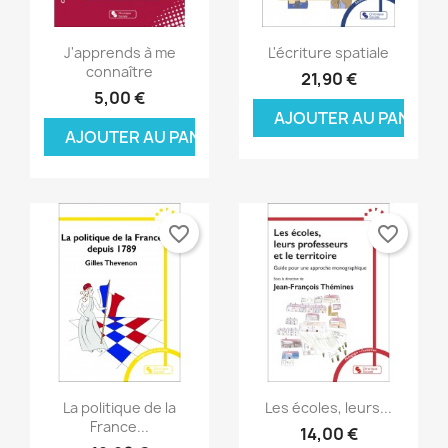
Aperçu rapide
Aperçu rapide


J'apprends à me
L'écriture spatiale
connaître
21,90 €
5,00 €
AJOUTER AU PANIER
AJOUTER AU PANIER
favorite_border
favorite_border
×
×
×
Créer une liste d'envies
((modalTitle))
Connexion
×
((confirmMessage))
Nom de la liste d'envies
Vous devez être connecté pour ajouter des produits
Ajouter à ma liste d'envies
Aperçu rapide
Aperçu rapide


à votre liste d'envies.
La politique de la
Les écoles, leurs...
France...
14,00 €
Créer une nouvelle liste
add_circle_outline
((cancelText))