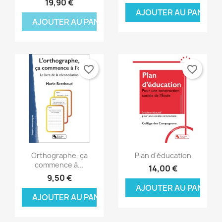
19,90 €
AJOUTER AU PANIER
Annuler
Connexion
((modalDeleteText))
Annuler
Créer une liste d'envies
AJOUTER AU PANIER
favorite_border
favorite_border
Aperçu rapide
Aperçu rapide


Orthographe, ça
Plan d'éducation
commence à...
14,00 €
9,50 €
AJOUTER AU PANIER
AJOUTER AU PANIER