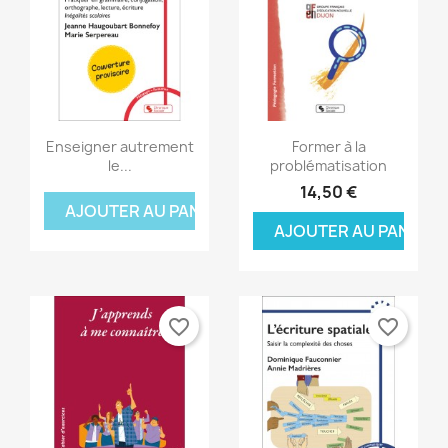
Aperçu rapide
Aperçu rapide


Enseigner autrement
Former à la
le...
problématisation
14,50 €
AJOUTER AU PANIER
AJOUTER AU PANIER
favorite_border
favorite_border