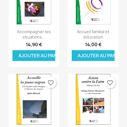
Aperçu rapide
Aperçu rapide


Accompagner les
Accueil familial et
situations...
éducation
14,90 €
14,00 €
AJOUTER AU PANIER
AJOUTER AU PANIER
favorite_border
favorite_border