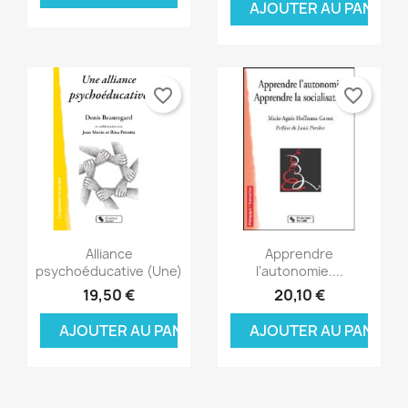
AJOUTER AU PANIER
Annuler
Connexion
((modalDeleteText))
Annuler
Créer une liste d'envies
favorite_border
favorite_border
Aperçu rapide
Aperçu rapide


Alliance
Apprendre
psychoéducative (Une)
l'autonomie....
19,50 €
20,10 €
AJOUTER AU PANIER
AJOUTER AU PANIER