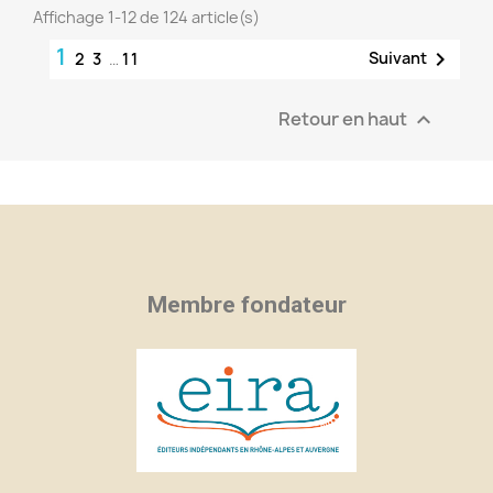
Affichage 1-12 de 124 article(s)
1

Suivant
2
3
…
11
Retour en haut

Membre fondateur