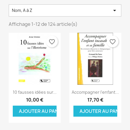

Nom, A à Z
Affichage 1-12 de 124 article(s)
favorite_border
favorite_border
Aperçu rapide
Aperçu rapide


10 fausses idées sur...
Accompagner l'enfant...
10,00 €
17,70 €
AJOUTER AU PANIER
AJOUTER AU PANIER