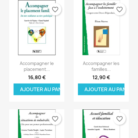
favorite_border
favorite_border
Aperçu rapide
Aperçu rapide


Accompagner le
Accompagner les
placement...
familles...
16,80 €
12,90 €
AJOUTER AU PANIER
AJOUTER AU PANIER
favorite_border
favorite_border