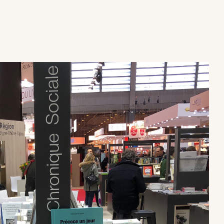
×
×
×
×