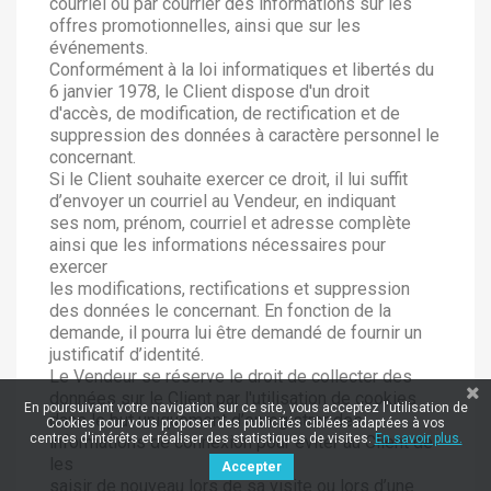
courriel ou par courrier des informations sur les
offres promotionnelles, ainsi que sur les
événements.
Conformément à la loi informatiques et libertés du
6 janvier 1978, le Client dispose d'un droit
d'accès, de modification, de rectification et de
suppression des données à caractère personnel le
concernant.
Si le Client souhaite exercer ce droit, il lui suffit
d’envoyer un courriel au Vendeur, en indiquant
ses nom, prénom, courriel et adresse complète
ainsi que les informations nécessaires pour
exercer
les modifications, rectifications et suppression
des données le concernant. En fonction de la
demande, il pourra lui être demandé de fournir un
justificatif d’identité.
Le Vendeur se réserve le droit de collecter des
données sur le Client par l'utilisation de cookies
En poursuivant votre navigation sur ce site, vous acceptez l'utilisation de
dans le but uniquement d’enregistrer des
Cookies pour vous proposer des publicités ciblées adaptées à vos
centres d'intérêts et réaliser des statistiques de visites.
En savoir plus.
informations de connexion pour éviter au Client de
les
Accepter
saisir de nouveau lors de sa visite ou lors d’une