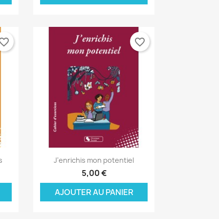
×
×
×
×
vorite_border
favorite_border
Aperçu rapide

s
J'enrichis mon potentiel
5,00 €
AJOUTER AU PANIER