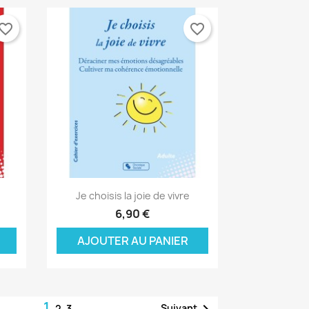
vorite_border
favorite_border
Aperçu rapide

Je choisis la joie de vivre
6,90 €
AJOUTER AU PANIER
1
Suivant
2
3