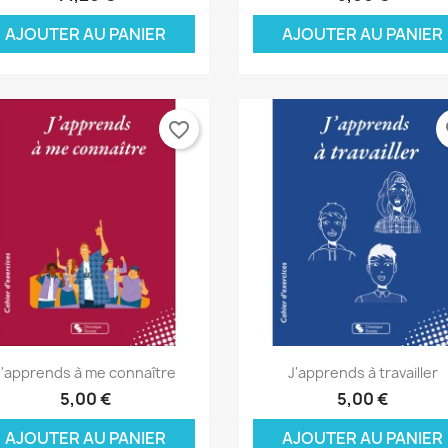
AJOUTER AU PANIER
AJOUTER AU PANIER
favorite_border
fa
Aperçu rapide
Aperçu rapide


J'apprends à me connaître
J'apprends à travailler
5,00 €
5,00 €
AJOUTER AU PANIER
AJOUTER AU PANIER