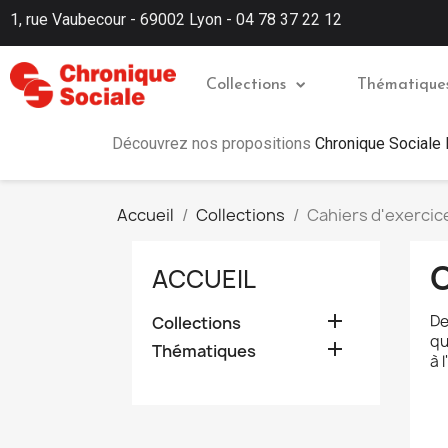
1, rue Vaubecour - 69002 Lyon - 04 78 37 22 12
Collections
Thématique
Découvrez nos propositions
Chronique Sociale
Accueil
Collections
Cahiers d'exercic
ACCUEIL

De
Collections
qu

Thématiques
à 