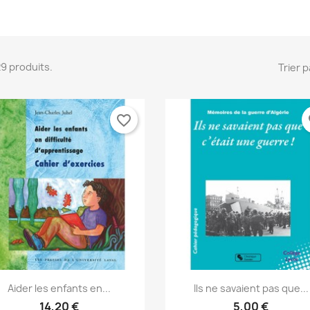
 29 produits.
Trier p
favorite_border
fa
Aperçu rapide
Aperçu rapide


Aider les enfants en...
Ils ne savaient pas que...
14,20 €
5,00 €