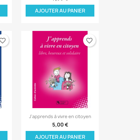
AJOUTER AU PANIER
vorite_border
favorite_border
Aperçu rapide

J'apprends à vivre en citoyen
5,00 €
AJOUTER AU PANIER