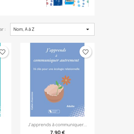

ar :
Nom, A à Z
vorite_border
favorite_border
Aperçu rapide

J'apprends à communiquer...
7,90 €