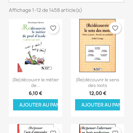
Affichage 1-12 de 1458 article(s)
favorite_border
favorite_border
Aperçu rapide
Aperçu rapide


(Re)découvrir le métier
(Re)découvrir le sens
de...
des mots
6,10 €
12,00 €
AJOUTER AU PANIER
AJOUTER AU PANIER