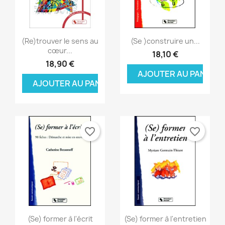
Aperçu rapide
Aperçu rapide


(Re)trouver le sens au
(Se )construire un...
cœur...
18,10 €
18,90 €
AJOUTER AU PANIER
AJOUTER AU PANIER
favorite_border
favorite_border
Aperçu rapide
Aperçu rapide


(Se) former à l'écrit
(Se) former à l'entretien