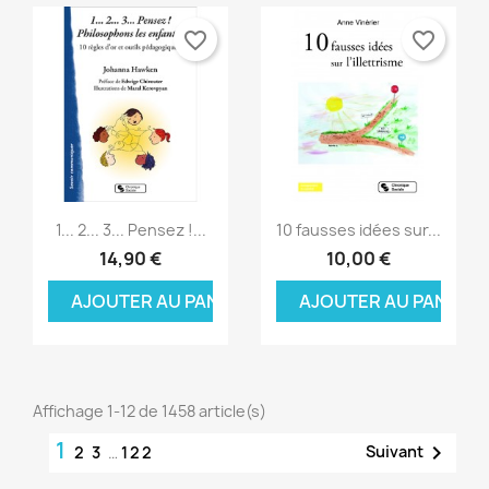
favorite_border
favorite_border
Aperçu rapide
Aperçu rapide


1... 2... 3... Pensez !...
10 fausses idées sur...
14,90 €
10,00 €
AJOUTER AU PANIER
AJOUTER AU PANIER
Affichage 1-12 de 1458 article(s)
1

Suivant
2
3
…
122