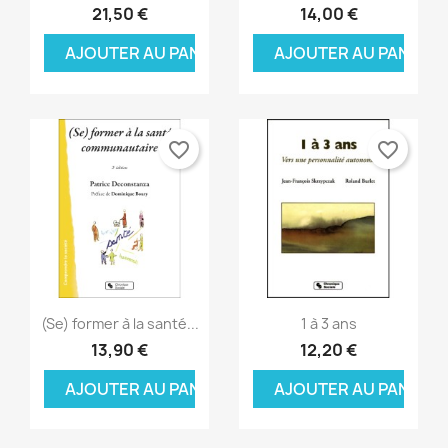
21,50 €
14,00 €
AJOUTER AU PANIER
AJOUTER AU PANIER
favorite_border
favorite_border
Aperçu rapide
Aperçu rapide


(Se) former à la santé...
1 à 3 ans
13,90 €
12,20 €
AJOUTER AU PANIER
AJOUTER AU PANIER