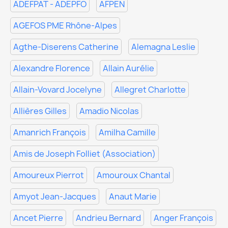
ADEFPAT - ADEPFO
AFPEN
AGEFOS PME Rhône-Alpes
Agthe-Diserens Catherine
Alemagna Leslie
Alexandre Florence
Allain Aurélie
Allain-Vovard Jocelyne
Allegret Charlotte
Allières Gilles
Amadio Nicolas
Amanrich François
Amilha Camille
Amis de Joseph Folliet (Association)
Amoureux Pierrot
Amouroux Chantal
Amyot Jean-Jacques
Anaut Marie
Ancet Pierre
Andrieu Bernard
Anger François