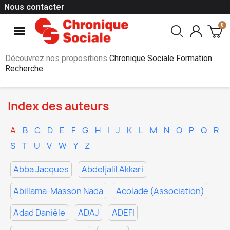
Nous contacter
Découvrez nos propositions
Chronique Sociale Formation
Recherche
Index des auteurs
A
B
C
D
E
F
G
H
I
J
K
L
M
N
O
P
Q
R
S
T
U
V
W
Y
Z
Abba Jacques
Abdeljalil Akkari
Abillama-Masson Nada
Acolade (Association)
Adad Danièle
ADAJ
ADEFI