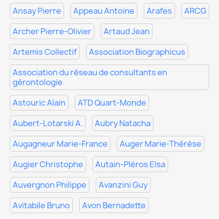
Ansay Pierre
Appeau Antoine
Arafes
ARCG
Archer Pierre-Olivier
Artaud Jean
Artemis Collectif
Association Biographicus
Association du réseau de consultants en
gérontologie
Astouric Alain
ATD Quart-Monde
Aubert-Lotarski A.
Aubry Natacha
Augagneur Marie-France
Auger Marie-Thérèse
Augier Christophe
Autain-Pléros Elsa
Auvergnon Philippe
Avanzini Guy
Avitabile Bruno
Avon Bernadette