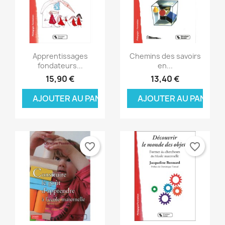
Aperçu rapide
Aperçu rapide


Apprentissages
Chemins des savoirs
fondateurs...
en...
15,90 €
13,40 €
AJOUTER AU PANIER
AJOUTER AU PANIER
favorite_border
favorite_border