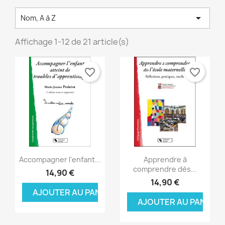

Nom, A à Z
Affichage 1-12 de 21 article(s)
favorite_border
favorite_border
Aperçu rapide
Aperçu rapide


Accompagner l'enfant...
Apprendre à
comprendre dès...
14,90 €
14,90 €
AJOUTER AU PANIER
AJOUTER AU PANIER