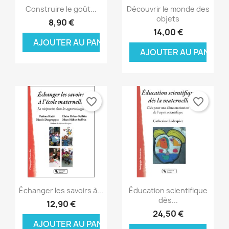
Aperçu rapide
Aperçu rapide


Construire le goût...
Découvrir le monde des
objets
8,90 €
14,00 €
AJOUTER AU PANIER
AJOUTER AU PANIER
favorite_border
favorite_border
×
×
×
Créer une liste d'envies
((modalTitle))
Connexion
×
((confirmMessage))
Aperçu rapide
Aperçu rapide


Nom de la liste d'envies
Vous devez être connecté pour ajouter des produits
Ajouter à ma liste d'envies
Échanger les savoirs à...
Éducation scientifique
à votre liste d'envies.
dès...
12,90 €
24,50 €
Créer une nouvelle liste
add_circle_outline
((cancelText))
AJOUTER AU PANIER