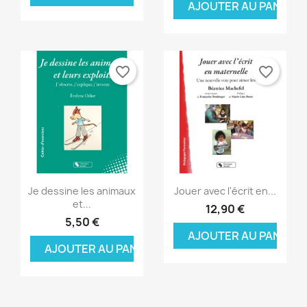
AJOUTER AU PANIER
Annuler
Connexion
((modalDeleteText))
Annuler
Créer une liste d'envies
favorite_border
favorite_border
Aperçu rapide
Aperçu rapide


Je dessine les animaux
Jouer avec l'écrit en...
et...
12,90 €
5,50 €
AJOUTER AU PANIER
AJOUTER AU PANIER