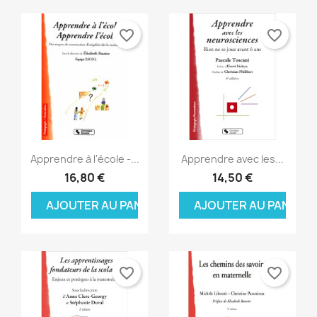
favorite_border
favorite_border
Aperçu rapide
Aperçu rapide


Apprendre à l'école -...
Apprendre avec les...
16,80 €
14,50 €
AJOUTER AU PANIER
AJOUTER AU PANIER
favorite_border
favorite_border