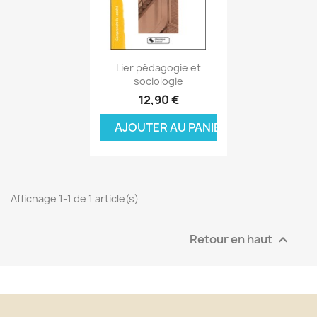
Aperçu rapide

Lier pédagogie et
sociologie
12,90 €
AJOUTER AU PANIER
Affichage 1-1 de 1 article(s)
Retour en haut
