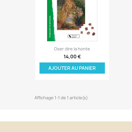
Aperçu rapide

Oser dire la honte
C
14,00 €
C
(
AJOUTER AU PANIER
Nom
Vo
A
((
d'
add_circle_outline
Affichage 1-1 de 1 article(s)