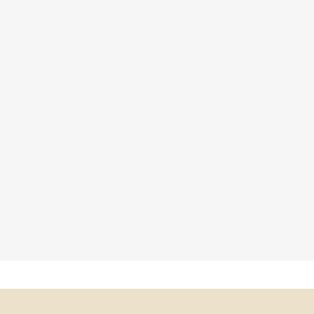
×
×
×
×