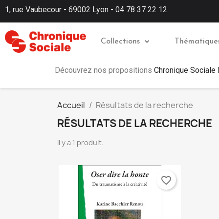
1, rue Vaubecour - 69002 Lyon - 04 78 37 22 12
Collections
Thématique
Découvrez nos propositions
Chronique Sociale
Accueil
Résultats de la recherche
RÉSULTATS DE LA RECHERCHE
Il y a 1 produit.
favorite_border