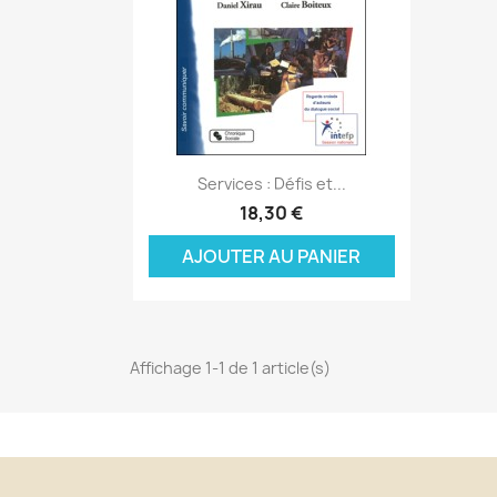
Aperçu rapide

Services : Défis et...
C
18,30 €
C
(
AJOUTER AU PANIER
Nom
Vo
A
((
d'
add_circle_outline
Affichage 1-1 de 1 article(s)