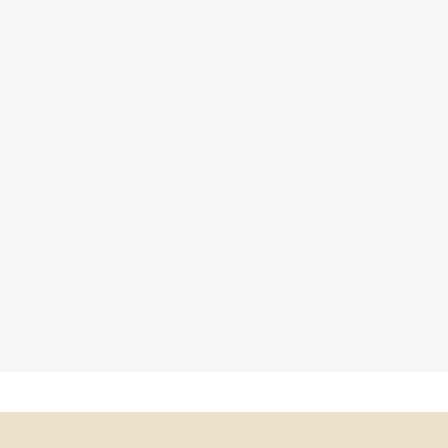
×
×
×
×