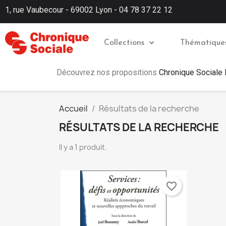
1, rue Vaubecour - 69002 Lyon - 04 78 37 22 12
Collections
Thématique
Découvrez nos propositions
Chronique Sociale
Accueil
Résultats de la recherche
RÉSULTATS DE LA RECHERCHE
Il y a 1 produit.
favorite_border