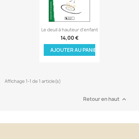
Aperçu rapide

Le deuil à hauteur d'enfant
14,00 €
AJOUTER AU PANIER
Affichage 1-1 de 1 article(s)
Retour en haut
