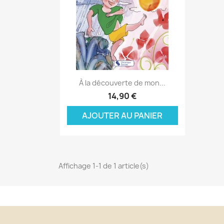
Aperçu rapide

À la découverte de mon...
C
14,90 €
C
(
AJOUTER AU PANIER
Nom
Vo
A
((
d'
add_circle_outline
Affichage 1-1 de 1 article(s)