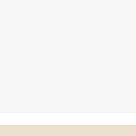
×
×
×
×