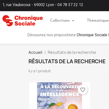
1, rue Vaubecour - 69002 Lyon - 04 78 37 22 12
Collections
Thématique
Découvrez nos propositions
Chronique Sociale
Accueil
Résultats de la recherche
RÉSULTATS DE LA RECHERCHE
Il y a 1 produit.
favorite_border