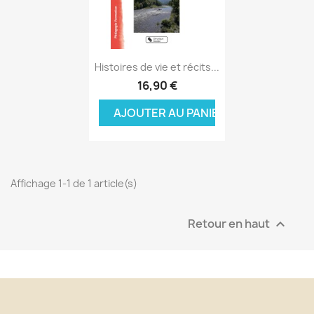
Aperçu rapide

Histoires de vie et récits...
16,90 €
AJOUTER AU PANIER
Affichage 1-1 de 1 article(s)
Retour en haut
