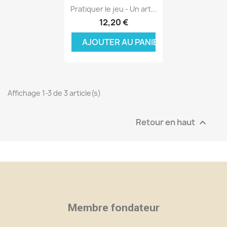
Aperçu rapide

Pratiquer le jeu - Un art...
12,20 €
AJOUTER AU PANIER
Affichage 1-3 de 3 article(s)
Retour en haut

×
×
×
Créer une liste d'envies
((modalTitle))
Connexion
Membre fondateur
×
((confirmMessage))
Nom de la liste d'envies
Vous devez être connecté pour ajouter des produits
Ajouter à ma liste d'envies