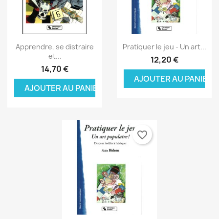
Aperçu rapide
Aperçu rapide


Apprendre, se distraire
Pratiquer le jeu - Un art...
et...
12,20 €
14,70 €
AJOUTER AU PANIER
AJOUTER AU PANIER
favorite_border