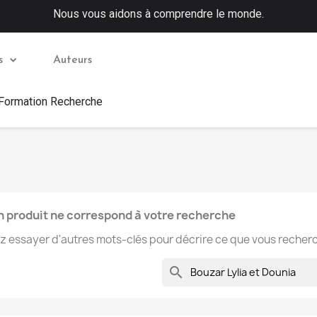
Nous vous aidons à comprendre le monde.
s
Auteurs
 Formation Recherche
 produit ne correspond à votre recherche
ez essayer d'autres mots-clés pour décrire ce que vous recher
search