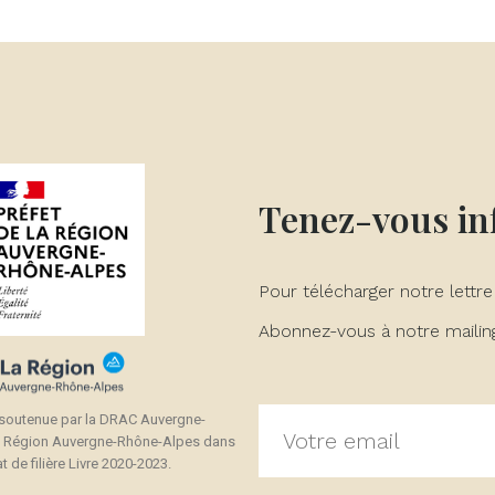
réer une liste d'envies
onnexion
(modalTitle))
 de la liste d'envies
us devez être connecté pour ajouter des produits à votre liste
jouter à ma liste d'envies
confirmMessage))
envies.
Créer une nouvelle liste
((cancelText))
((modalDeleteText))
Annuler
Connexion
Annuler
Créer une liste d'envies
Tenez-vous i
Pour télécharger notre lettre
Abonnez-vous à notre mailing 
 soutenue par la DRAC Auvergne-
a Région Auvergne-Rhône-Alpes dans
t de filière Livre 2020-2023.