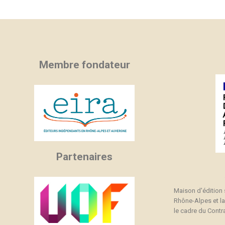
C
C
(
Nom
Vo
A
((
d'
add_circle_outline
Membre fondateur
Partenaires
Maison d'édition
Rhône-Alpes et l
le cadre du Contra