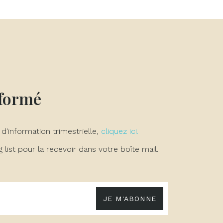
×
×
×
nformé
 d'information trimestrielle,
cliquez ici.
list pour la recevoir dans votre boîte mail.
JE M'ABONNE