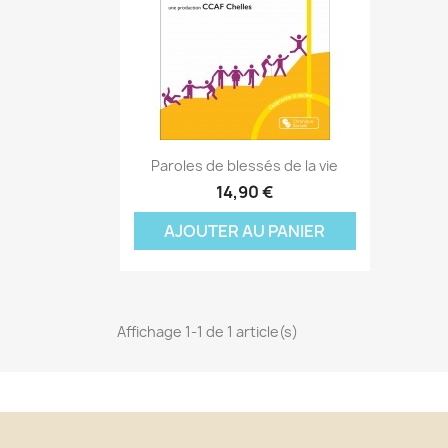
Aperçu rapide

Paroles de blessés de la vie
C
14,90 €
C
(
AJOUTER AU PANIER
Nom
Vo
A
((
d'
add_circle_outline
Affichage 1-1 de 1 article(s)