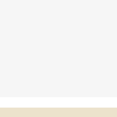
×
×
×
×