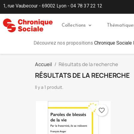
1, rue Vaubecour - 69002 Lyon - 04 78 37 22 12
Collections
Thématique
Découvrez nos propositions
Chronique Sociale
Accueil
Résultats de la recherche
RÉSULTATS DE LA RECHERCHE
Il y a 1 produit.
favorite_border