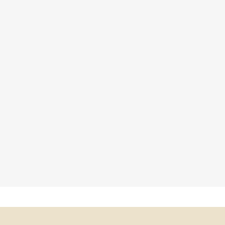
×
×
×
×