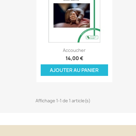
Aperçu rapide

Accoucher
C
14,00 €
C
(
AJOUTER AU PANIER
Nom
Vo
A
((
d'
add_circle_outline
Affichage 1-1 de 1 article(s)