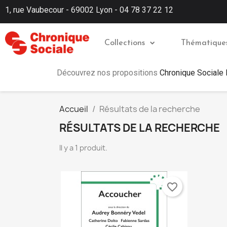
1, rue Vaubecour - 69002 Lyon - 04 78 37 22 12
Collections
Thématique
Découvrez nos propositions
Chronique Sociale
Accueil
Résultats de la recherche
RÉSULTATS DE LA RECHERCHE
Il y a 1 produit.
favorite_border