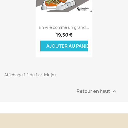
Aperçu rapide

En ville comme un grand...
19,50 €
AJOUTER AU PANIER
Affichage 1-1 de 1 article(s)
Retour en haut
