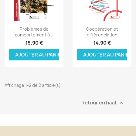
Aperçu rapide
Aperçu rapide


Problèmes de
Coopération et
comportement à...
différenciation
15,90 €
14,90 €
AJOUTER AU PANIER
AJOUTER AU PANIER
Affichage 1-2 de 2 article(s)
Retour en haut
