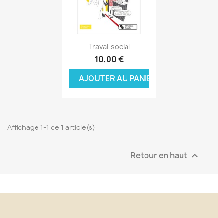
Aperçu rapide

Travail social
10,00 €
AJOUTER AU PANIER
Affichage 1-1 de 1 article(s)
Retour en haut
