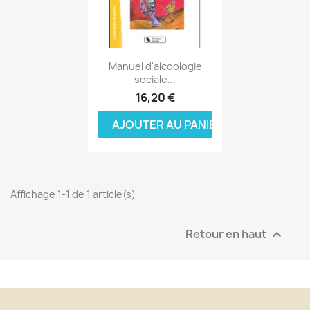
Aperçu rapide

Manuel d'alcoologie
sociale...
16,20 €
AJOUTER AU PANIER
Affichage 1-1 de 1 article(s)
Retour en haut
