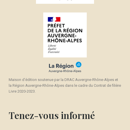
×
Créer une liste d'envies
((modalTitle))
Connexion
×
((confirmMessage))
Nom de la liste d'envies
Vous devez être connecté pour ajouter des produits
Ajouter à ma liste d'envies
à votre liste d'envies.
Créer une nouvelle liste
add_circle_outline
((cancelText))
Annuler
Connexion
((modalDeleteText))
Annuler
Créer une liste d'envies
Maison d'édition soutenue par la DRAC Auvergne-Rhône-Alpes et
la Région Auvergne-Rhône-Alpes dans le cadre du Contrat de filière
Livre 2020-2023.
Tenez-vous informé