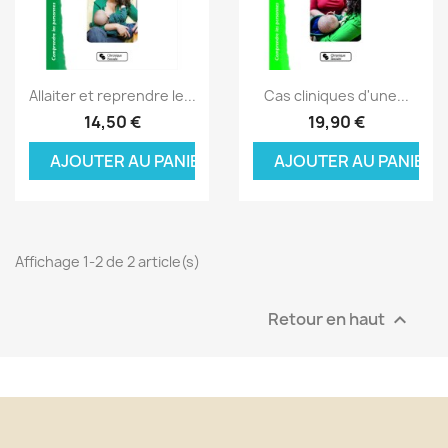
Aperçu rapide
Aperçu rapide


Allaiter et reprendre le...
Cas cliniques d'une...
14,50 €
19,90 €
AJOUTER AU PANIER
AJOUTER AU PANIER
Affichage 1-2 de 2 article(s)
Retour en haut
