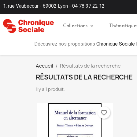
1, rue Vaubecour - 69002 Lyon - 04 78 37 22 12
Collections
Thématique
Découvrez nos propositions
Chronique Sociale
Accueil
Résultats de la recherche
RÉSULTATS DE LA RECHERCHE
Il y a 1 produit.
favorite_border