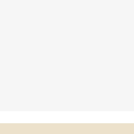
×
×
×
×