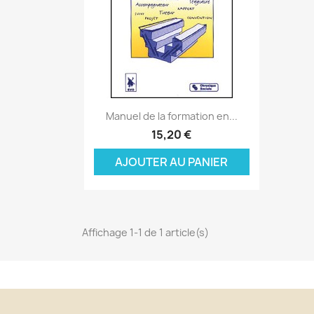
Aperçu rapide

Manuel de la formation en...
C
15,20 €
C
(
AJOUTER AU PANIER
Nom
Vo
A
((
d'
add_circle_outline
Affichage 1-1 de 1 article(s)