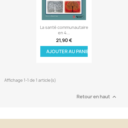
Aperçu rapide

La santé communautaire
en 4...
21,90 €
AJOUTER AU PANIER
Affichage 1-1 de 1 article(s)
Retour en haut
