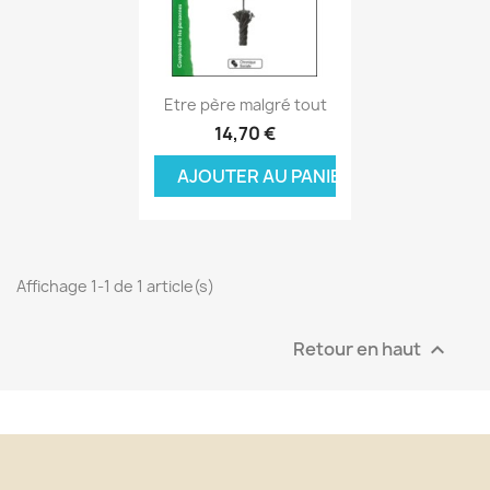
Aperçu rapide

Etre père malgré tout
14,70 €
AJOUTER AU PANIER
Affichage 1-1 de 1 article(s)
Retour en haut
