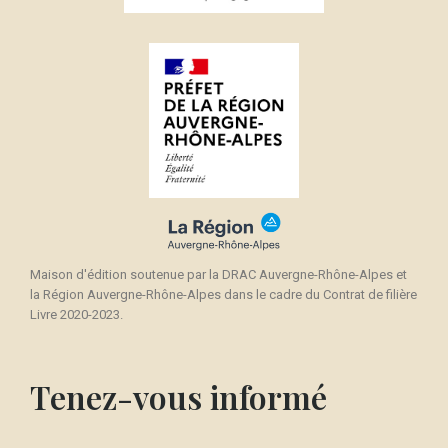
×
Créer une liste d'envies
((modalTitle))
Connexion
×
((confirmMessage))
Nom de la liste d'envies
Vous devez être connecté pour ajouter des produits
Ajouter à ma liste d'envies
à votre liste d'envies.
Créer une nouvelle liste
add_circle_outline
((cancelText))
Annuler
Connexion
((modalDeleteText))
Annuler
Créer une liste d'envies
Maison d'édition soutenue par la DRAC Auvergne-Rhône-Alpes et
la Région Auvergne-Rhône-Alpes dans le cadre du Contrat de filière
Livre 2020-2023.
Tenez-vous informé