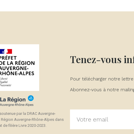
réer une liste d'envies
onnexion
(modalTitle))
 de la liste d'envies
us devez être connecté pour ajouter des produits à votre liste
jouter à ma liste d'envies
confirmMessage))
envies.
Créer une nouvelle liste
((cancelText))
((modalDeleteText))
Annuler
Connexion
Annuler
Créer une liste d'envies
Tenez-vous i
Pour télécharger notre lettre
Abonnez-vous à notre mailing 
 soutenue par la DRAC Auvergne-
a Région Auvergne-Rhône-Alpes dans
t de filière Livre 2020-2023.