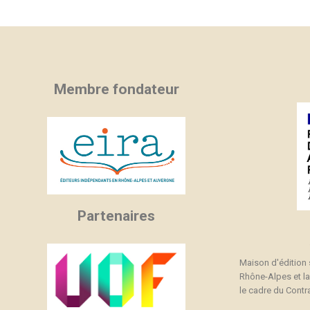
C
C
(
Nom
Vo
A
((
d'
add_circle_outline
Membre fondateur
Partenaires
Maison d'édition
Rhône-Alpes et l
le cadre du Contra