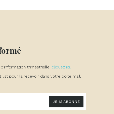
×
×
×
nformé
 d'information trimestrielle,
cliquez ici.
list pour la recevoir dans votre boîte mail.
JE M'ABONNE