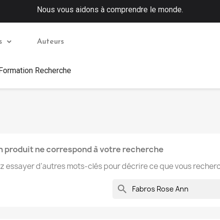
Nous vous aidons à comprendre le monde.
s
Auteurs
 Formation Recherche
 produit ne correspond à votre recherche
ez essayer d'autres mots-clés pour décrire ce que vous recher
search