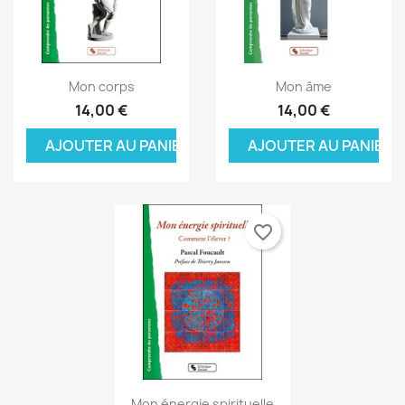
Aperçu rapide
Aperçu rapide


Mon corps
Mon âme
14,00 €
14,00 €
AJOUTER AU PANIER
AJOUTER AU PANIER
favorite_border
Aperçu rapide

Mon énergie spirituelle