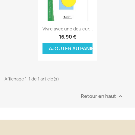
Aperçu rapide

Vivre avec une douleur...
16,90 €
AJOUTER AU PANIER
Affichage 1-1 de 1 article(s)
Retour en haut
